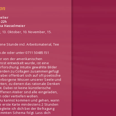
lon
telier
-22h
hka Hasselmeier
r, 13. Oktober, 10. November, 15.
ne Stunde incl. Arbeitsmaterial, Tee
.de oder unter 0711 50485151
er von der amerikanischen
ost entwickelt wurde, ist eine
forschung. Intuitiv gewählte Bilder
 werden zu Collagen zusammengefügt
abei offenbart sich auf oft poetische
erborgene Wissen unserer Seele und
chten, zu denen das rationale Denken
. Dabei ist keine künstlerische
fenen Atelier sind alle eingeladen,
 oder vertiefen wollen.
t. Du kannst kommen und gehen, wann
ne erste Karte mindestens 2 Stunden
gleite ich dich bei der Befragung
immten Schema folgt. Lass dich