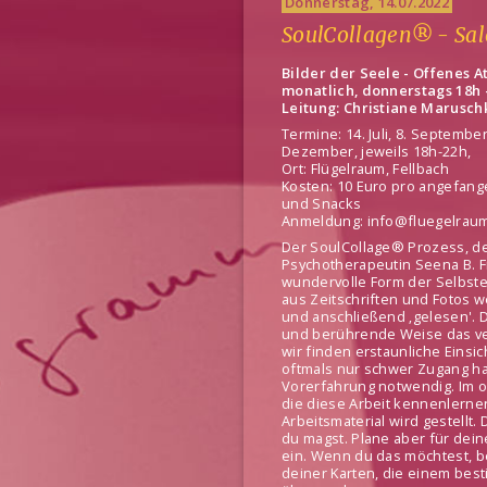
Donnerstag, 14.07.2022
SoulCollagen® - Sa
Bilder der Seele - Offenes A
monatlich, donnerstags 18h 
Leitung: Christiane Marusc
Termine: 14. Juli, 8. Septembe
Dezember, jeweils 18h-22h,
Ort: Flügelraum, Fellbach
Kosten: 10 Euro pro angefange
und Snacks
Anmeldung: info@fluegelraum
Der SoulCollage® Prozess, d
Psychotherapeutin Seena B. Fr
wundervolle Form der Selbster
aus Zeitschriften und Fotos
und anschließend ‚gelesen'. D
und berührende Weise das v
wir finden erstaunliche Einsi
oftmals nur schwer Zugang hat
Vorerfahrung notwendig. Im of
die diese Arbeit kennenlernen
Arbeitsmaterial wird gestell
du magst. Plane aber für dei
ein. Wenn du das möchtest, be
deiner Karten, die einem best