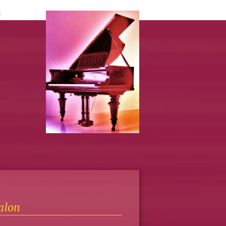
t
alon