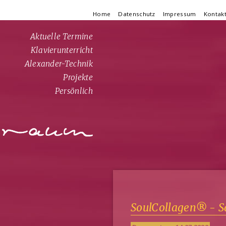
Navigation
Home
Datenschutz
Impressum
Kontak
überspringen
Navigation
Aktuelle Termine
überspringen
Klavierunterricht
Alexander-Technik
Projekte
Persönlich
SoulCollagen® - S