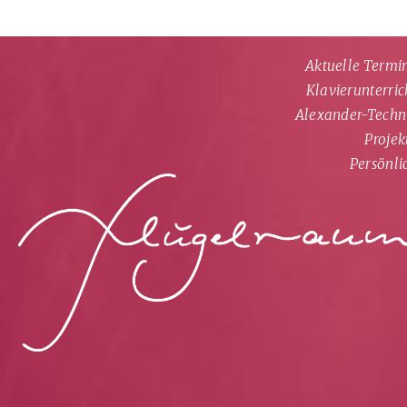
Navi
über
Aktuelle Termi
Klavierunterric
Alexander-Techn
Projek
Persönli